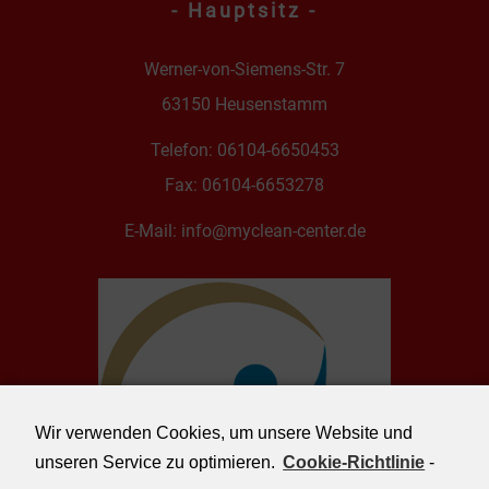
- Hauptsitz -
Werner-von-Siemens-Str. 7
63150 Heusenstamm
Telefon:
06104-6650453
Fax: 06104-6653278
E-Mail:
info@myclean-center.de
Wir verwenden Cookies, um unsere Website und
unseren Service zu optimieren.
Cookie-Richtlinie
-